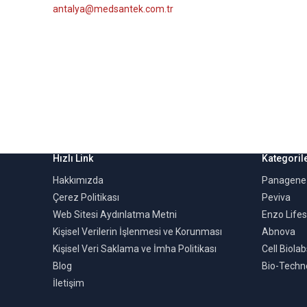
antalya@medsantek.com.tr
Hızlı Link
Kategoril
Hakkımızda
Panagene
Çerez Politikası
Peviva
Web Sitesi Aydınlatma Metni
Enzo Life
Kişisel Verilerin İşlenmesi ve Korunması
Abnova
Kişisel Veri Saklama ve İmha Politikası
Cell Biolab
Blog
Bio-Techn
İletişim