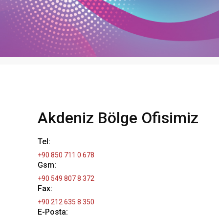
Akdeniz Bölge Ofisimiz
Tel:
+90 850 711 0 678
Gsm:
+90 549 807 8 372
Fax:
+90 212 635 8 350
E-Posta: