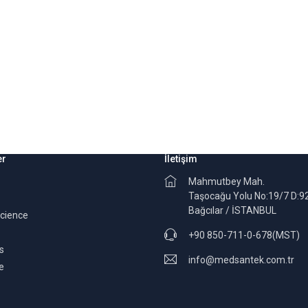
er
İletişim
Mahmutbey Mah.
Taşocağu Yolu No:19/7 D:9
Bağcılar / İSTANBUL
science
+90 850-711-0-678(MST)
s
info@medsantek.com.tr
e