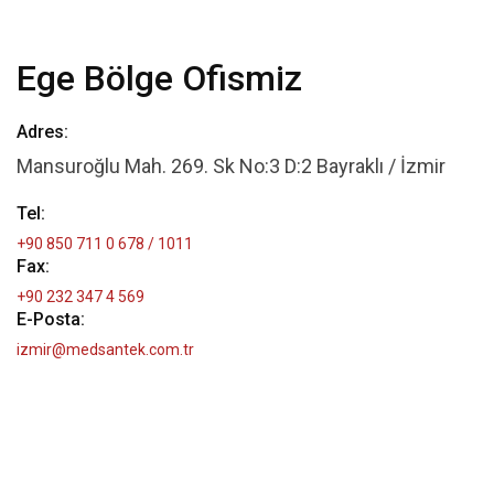
Ege Bölge Ofismiz
Adres:
Mansuroğlu Mah. 269. Sk No:3 D:2 Bayraklı / İzmir
Tel:
+90 850 711 0 678 / 1011
Fax:
+90 232 347 4 569
E-Posta:
izmir@medsantek.com.tr