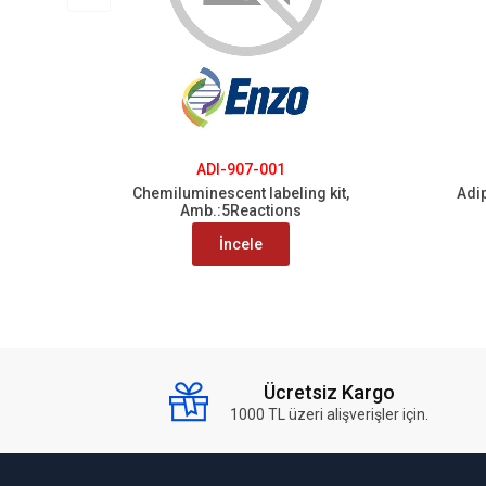
ADI-907-001
Chemiluminescent labeling kit,
Adip
Amb.:5Reactions
İncele
Ücretsiz Kargo
1000 TL üzeri alişverişler için.