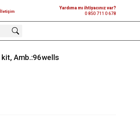
Yardıma mı ihtiyacınız var?
İletişim
0 850 711 0 678
kit, Amb.:96wells