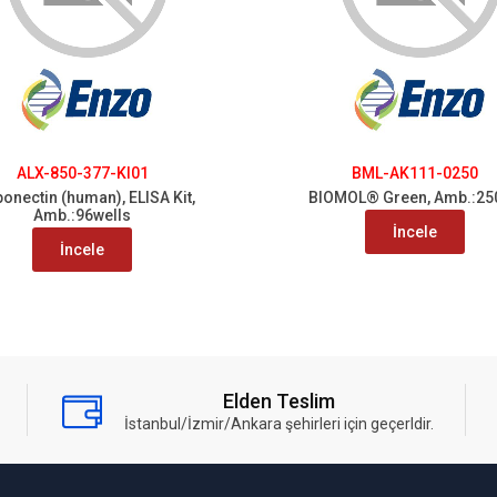
ALX-850-377-KI01
BML-AK111-0250
onectin (human), ELISA Kit,
BIOMOL® Green, Amb.:25
Amb.:96wells
İncele
İncele
Elden Teslim
İstanbul/İzmir/Ankara şehirleri için geçerldir.