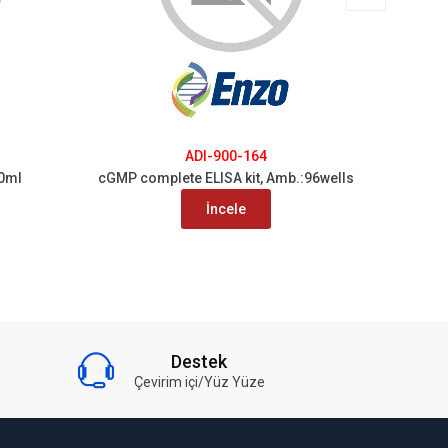
ADI-900-164
0ml
cGMP complete ELISA kit, Amb.:96wells
Hist
İncele
Destek
Çevirim içi/Yüz Yüze