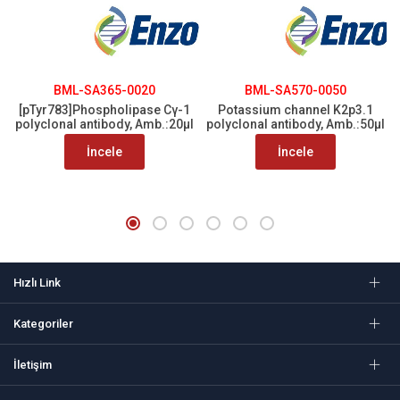
BML-SA365-0020
BML-SA570-0050
[pTyr783]Phospholipase Cγ-1
Potassium channel K2p3.1
polyclonal antibody, Amb.:20µl
polyclonal antibody, Amb.:50µl
İncele
İncele
Hızlı Link
Kategoriler
İletişim