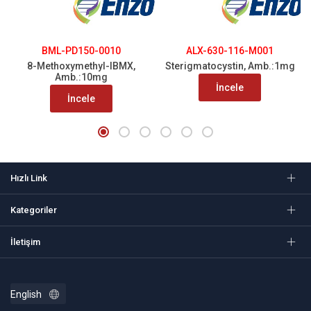
BML-PD150-0010
ALX-630-116-M001
8-Methoxymethyl-IBMX,
Sterigmatocystin, Amb.:1mg
Amb.:10mg
İncele
İncele
Hızlı Link
Kategoriler
İletişim
English