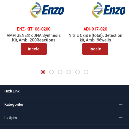
ENZ-KIT106-0200
ADI-917-020
AMPIGENE® cDNA Synthesis
Nitric Oxide (total), detection
Kit, Amb.:200Reactions
kit, Amb.:96wells
İncele
İncele
Hızlı Link
Kategoriler
İletişim