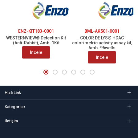
ENZ-KIT183-0001
BML-AK501-0001
WESTERNVIEW® Detection Kit
COLOR DE LYS® HDAC
(Anti-Rabbit), Amb.:1Kit
colorimetric activity assay kit,
Amb.:96wells
İncele
İncele
Hızlı Link
Kategoriler
İletişim