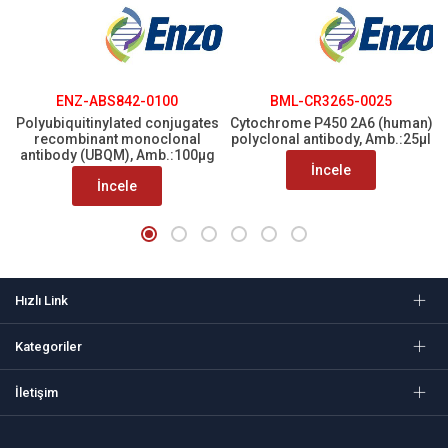
ENZ-ABS842-0100
BML-CR3265-0025
Polyubiquitinylated conjugates
Cytochrome P450 2A6 (human)
recombinant monoclonal
polyclonal antibody, Amb.:25µl
antibody (UBQM), Amb.:100µg
İncele
İncele
Hızlı Link
Kategoriler
İletişim