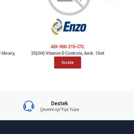
ADI-900-215-CTL
library,
25(OH) Vitamin D Controls, Amb.:1Set
SCREEN-
İncele
Destek
Çevirim içi/Yüz Yüze