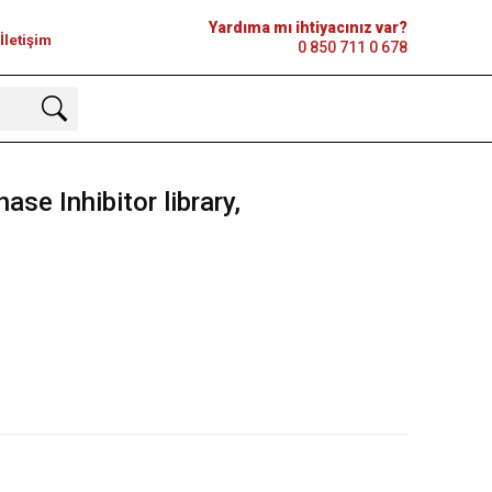
Yardıma mı ihtiyacınız var?
İletişim
0 850 711 0 678
e Inhibitor library,