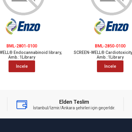
BML-2801-0100
BML-2850-0100
ELL® Endocannabinoid library,
SCREEN-WELL® Cardiotoxicity 
Amb.:1Library
Amb.:1Library
İncele
İncele
Elden Teslim
İstanbul/İzmir/Ankara şehirleri için geçerldir.