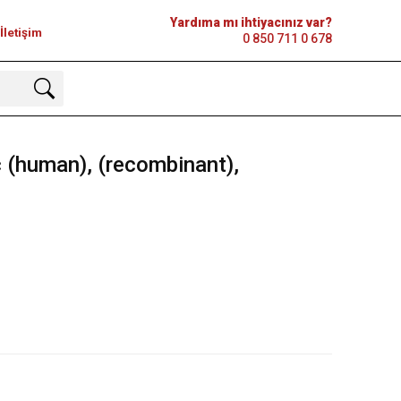
Yardıma mı ihtiyacınız var?
İletişim
0 850 711 0 678
(human), (recombinant),