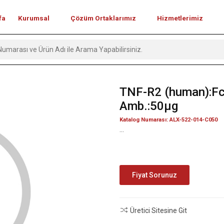
fa
Kurumsal
Çözüm Ortaklarımız
Hizmetlerimiz
TNF-R2 (human):Fc 
Amb.:50µg
Katalog Numarası: ALX-522-014-C050
...
Fiyat Sorunuz
Üretici Sitesine Git