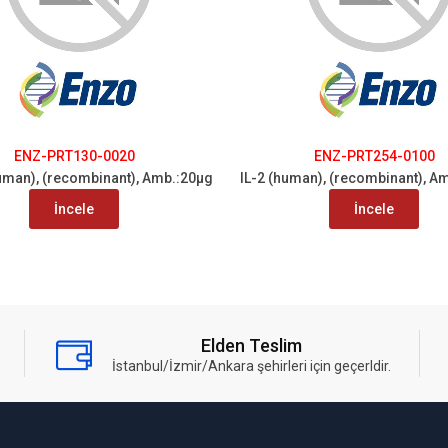
ENZ-PRT130-0020
ENZ-PRT254-0100
uman), (recombinant), Amb.:20µg
IL-2 (human), (recombinant), A
İncele
İncele
Elden Teslim
İstanbul/İzmir/Ankara şehirleri için geçerldir.