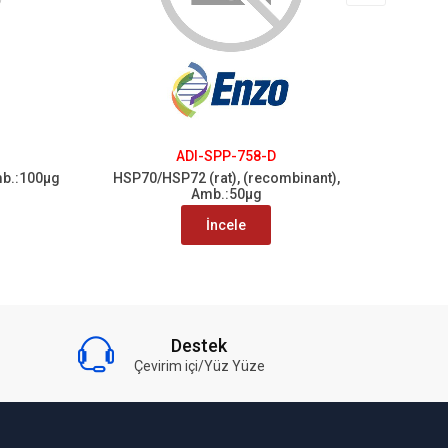
ADI-SPP-758-D
mb.:100µg
HSP70/HSP72 (rat), (recombinant),
Killer
Amb.:50µg
(
İncele
Destek
Çevirim içi/Yüz Yüze